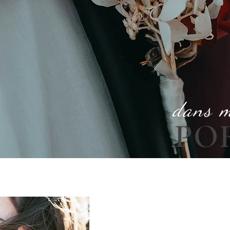
dans 
PO