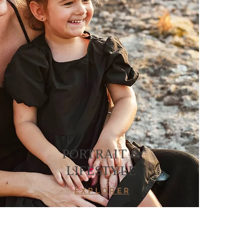
PORTRAIT &
LIFESTYLE
E X P L O R E R