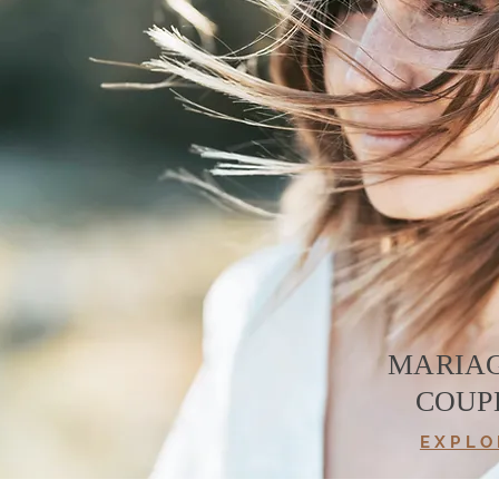
MARIAG
COUP
E X P L O