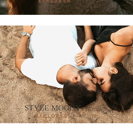
E X P L O R E R
STYLE MOODY
E X P L O R E R