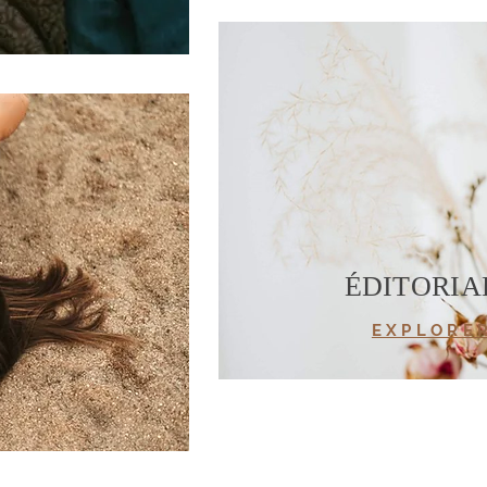
ÉDITORIA
E X P L O R E 