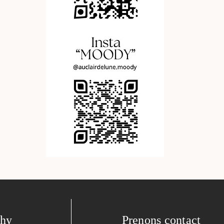
phy
Prenons contact