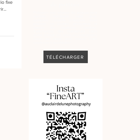
io fixe
de portrait
r...
Préparer une séance de portrait peut
sembler intimidant, mais avec
quelques conseils pratiques, vous
pourrez en profiter pleinement et
obtenir les meilleurs résultats.
Téléchargez dès maintenant votre
guide gratuit qui vous accompagnera
étape par étape pour réussir cette
expérience inoubliable.
TÉLÉCHARGER