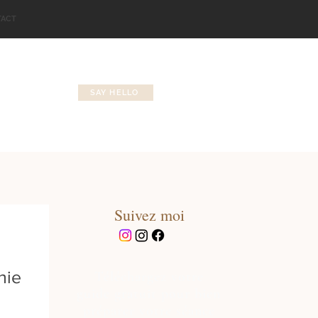
TACT
SAY HELLO
Suivez moi
hie
Téléchargez votre
guide gratuit pour bien
préparer votre séance