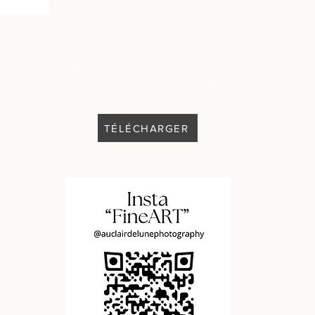
de portrait
Préparer une séance de portrait peut
sembler intimidant, mais avec
quelques conseils pratiques, vous
pourrez en profiter pleinement et
obtenir les meilleurs résultats.
Téléchargez dès maintenant votre
guide gratuit qui vous accompagnera
étape par étape pour réussir cette
expérience inoubliable.
TÉLÉCHARGER