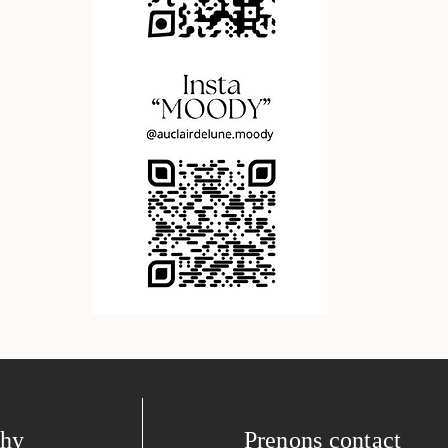
phy
Prenons contact