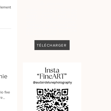
de portrait
alement
Préparer une séance de portrait peut
sembler intimidant, mais avec
quelques conseils pratiques, vous
pourrez en profiter pleinement et
obtenir les meilleurs résultats.
Téléchargez dès maintenant votre
guide gratuit qui vous accompagnera
étape par étape pour réussir cette
expérience inoubliable.
TÉLÉCHARGER
hie
io fixe
r...