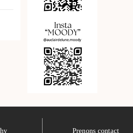
phy
Prenons contact