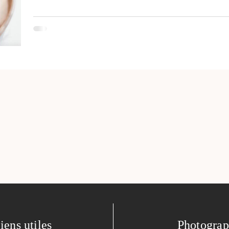
iens utiles
Photogra