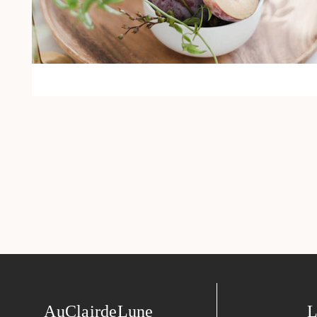
AuClairdeLune
L