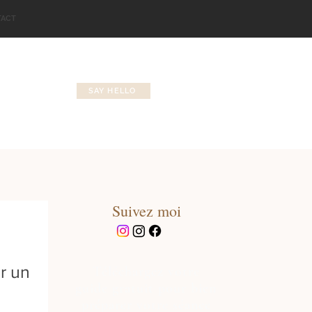
TACT
SAY HELLO
Suivez moi
r un
Téléchargez votre
guide gratuit pour bien
préparer votre séance